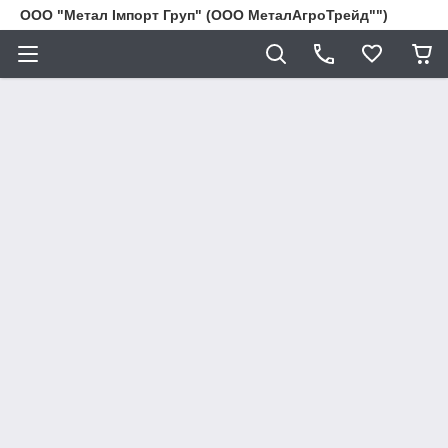
ООО "Метал Імпорт Груп" (ООО МеталАгроТрейд"")