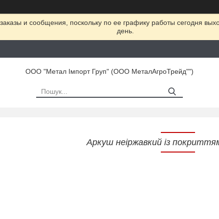
заказы и сообщения, поскольку по ее графику работы сегодня вых
день.
ООО "Метал Імпорт Груп" (ООО МеталАгроТрейд"")
Аркуш неіржавкий із покриття