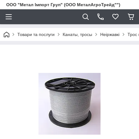
ООО "Метал Імпорт Груп" (ООО МеталАгроТрейд"")
Товари та послуги
Канаты, тросы
Неіржавкі
Трос 