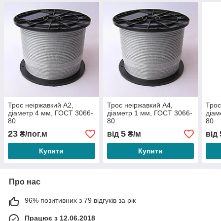
Трос неіржавкий А2,
Трос неіржавкий А4,
Трос
діаметр 4 мм, ГОСТ 3066-
діаметр 1 мм, ГОСТ 3066-
діам
80
80
80
23
5
₴/пог.м
від
₴/м
від
Купити
Купити
Про нас
96% позитивних з 79 відгуків за рік
Працює з 12.06.2018