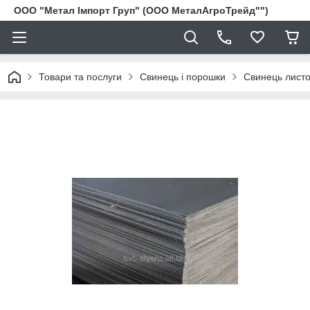
ООО "Метал Імпорт Груп" (ООО МеталАгроТрейд"")
Товари та послуги
Свинець і порошки
Свинець листови