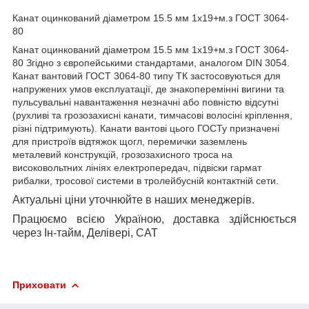
Канат оцинкований діаметром 15.5 мм 1х19+м.з ГОСТ 3064-
80
Канат оцинкований діаметром 15.5 мм 1х19+м.з ГОСТ 3064-
80 Згідно з європейськими стандартами, аналогом DIN 3054.
Канат вантовий ГОСТ 3064-80 типу ТК застосовуються для
напружених умов експлуатації, де знакоперемінні вигини та
пульсувальні навантаження незначні або повністю відсутні
(рухливі та грозозахисні канати, тимчасові волосіні кріплення,
різні підтримують). Канати вантові цього ГОСТу призначені
для пристроїв відтяжок щогл, перемички заземлень
металевий конструкцій, грозозахисного троса на
високовольтних лініях електропередач, підвіски гармат
рибалки, тросової системи в тролейбусній контактній сети.
Актуальні ціни уточнюйте в наших менеджерів.
Працюємо всією Україною, доставка здійснюється
через Ін-тайм, Делівері, САТ
Приховати