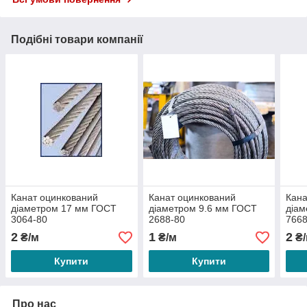
Подібні товари компанії
Канат оцинкований
Канат оцинкований
Кана
діаметром 17 мм ГОСТ
діаметром 9.6 мм ГОСТ
діа
3064-80
2688-80
7668
2
1
2
₴/м
₴/м
₴/
Купити
Купити
Про нас