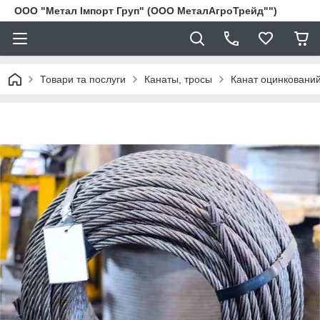
ООО "Метал Імпорт Груп" (ООО МеталАгроТрейд"")
Товари та послуги
Канаты, тросы
Канат оцинковани