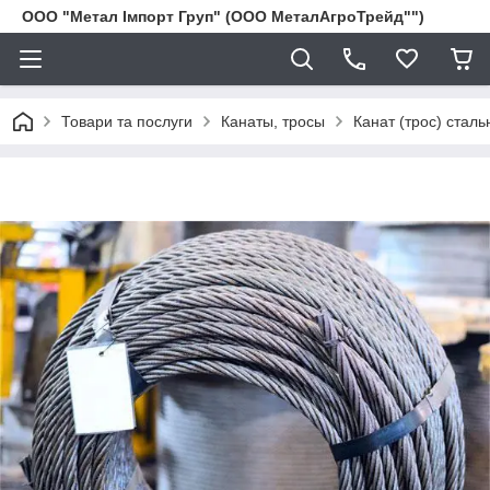
ООО "Метал Імпорт Груп" (ООО МеталАгроТрейд"")
Товари та послуги
Канаты, тросы
Канат (трос) стал