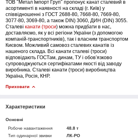
ТОВ "Метал Імпорт Груп" пропонує канат сталевий в
асортименті в наявності на складі (г. Київ) у
співвідношенні з ГОСТ 2688-80, 7668-80, 7669-80,
3077-80, 3069-80, а також DIN) 3060,
ДИН (DIN) 3055.
Сталеві
канати (троси
) можна придбати в нас,
доставляємо, як у всі регіони України (з допомогою
компаній-транспортників), так і власним транспортом
Києвом. Можливий самовоз сталевих канатів із
нашеного склада. Всі канати сталеві (троси)
відповідають ГОСТам, динам, ТУ і обов'язково
супроводжуються сертифікатами якості від заводу
виробника. Сталеві канати (троси) виробництва
Україна, Росія, КНР.
Приховати
Характеристики
Основні
Робоче навантаження
48.8 т
Тип одинарної звивки
ЛК-РО