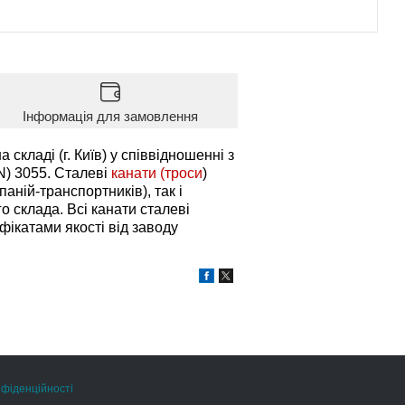
Інформація для замовлення
складі (г. Київ) у співвідношенні з
N) 3055. Сталеві
канати (троси
)
аній-транспортників), так і
 склада. Всі канати сталеві
фікатами якості від заводу
нфіденційності