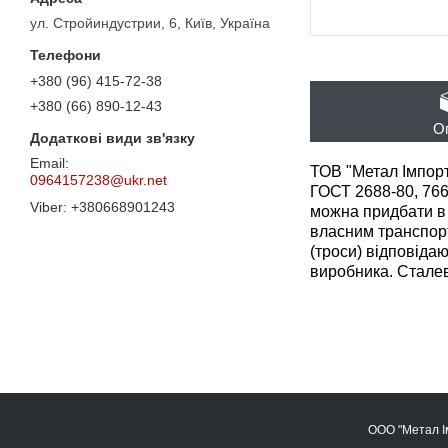
ул. Стройиндустрии, 6, Київ, Україна
+380 (96) 415-72-38
+380 (66) 890-12-43
О
ТОВ "Метал Імпорт 
0964157238@ukr.net
ГОСТ 2688-80, 7668
+380668901243
можна придбати в н
власним транспорт
(троси) відповіда
виробника. Сталев