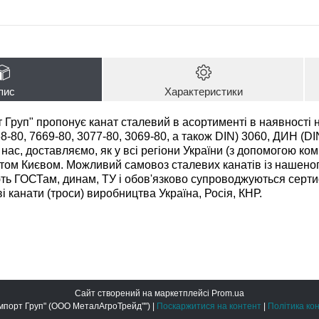
пис
Характеристики
Груп" пропонує канат сталевий в асортименті в наявності на 
-80, 7669-80, 3077-80, 3069-80, а також DIN) 3060,
ДИН (DI
ас, доставляємо, як у всі регіони України (з допомогою комп
ом Києвом. Можливий самовоз сталевих канатів із нашеного
ють ГОСТам, динам, ТУ і обов'язково супроводжуються серти
і канати (троси) виробництва Україна, Росія, КНР.
Сайт створений на маркетплейсі
Prom.ua
ООО "Метал Імпорт Груп" (ООО МеталАгроТрейд"") |
Поскаржитися на контент
|
Політика ко