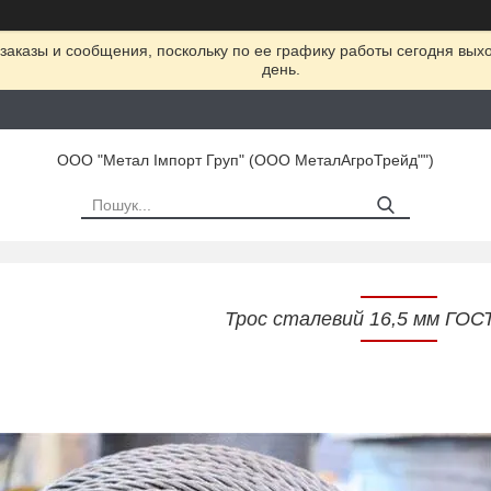
заказы и сообщения, поскольку по ее графику работы сегодня вых
день.
ООО "Метал Імпорт Груп" (ООО МеталАгроТрейд"")
Трос сталевий 16,5 мм ГОС