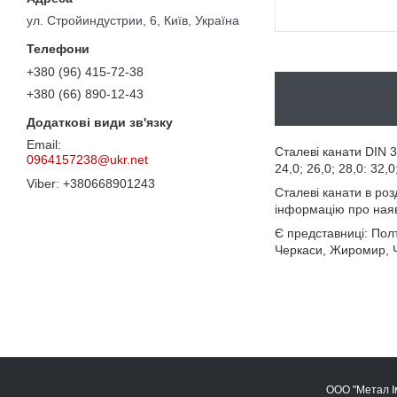
ул. Стройиндустрии, 6, Київ, Україна
+380 (96) 415-72-38
+380 (66) 890-12-43
Сталеві канати DIN 305
0964157238@ukr.net
24,0; 26,0; 28,0: 32,0;
+380668901243
Сталеві канати в роз
інформацію про наявн
Є представниці: Полт
Черкаси, Жиромир, Ч