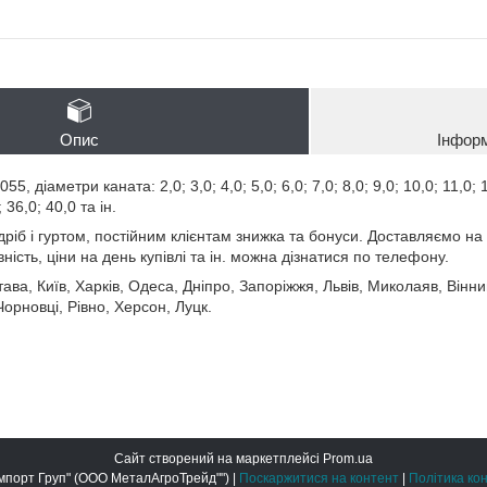
Опис
Інфор
5, діаметри каната: 2,0; 3,0; 4,0; 5,0; 6,0; 7,0; 8,0; 9,0; 10,0; 11,0; 1
 36,0; 40,0 та ін.
дріб і гуртом, постійним клієнтам знижка та бонуси. Доставляємо на 
ість, ціни на день купівлі та ін. можна дізнатися по телефону.
ава, Київ, Харків, Одеса, Дніпро, Запоріжжя, Львів, Миколаяв, Вінни
орновці, Рівно, Херсон, Луцк.
Сайт створений на маркетплейсі
Prom.ua
ООО "Метал Імпорт Груп" (ООО МеталАгроТрейд"") |
Поскаржитися на контент
|
Політика ко