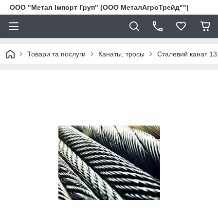
ООО "Метал Імпорт Груп" (ООО МеталАгроТрейд"")
Товари та послуги
Канаты, тросы
Сталевий канат 13