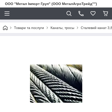
ООО "Метал Імпорт Груп" (ООО МеталАгроТрейд"")
Товари та послуги
Канаты, тросы
Сталевий канат 3,