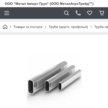
ООО "Метал Імпорт Груп" (ООО МеталАгроТрейд"")
Товари та послуги
Труби (круглі, профільні)
Труба о