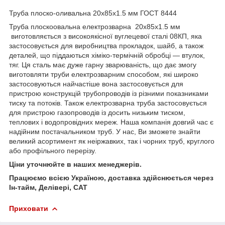
Труба плоско-оливальна 20х85х1.5 мм ГОСТ 8444
Труба плоскоовальна електрозварна 20х85х1.5 мм
виготовляється з високоякісної вуглецевої сталі 08КП, яка
застосовується для виробництва прокладок, шайб, а також
деталей, що піддаються хіміко-термічній обробці — втулок,
тяг. Ця сталь має дуже гарну зварюваність, що дає змогу
виготовляти труби електрозварним способом, які широко
застосовуються найчастіше вона застосовується для
пристрою конструкцій трубопроводів із різними показниками
тиску та потоків. Також електрозварна труба застосовується
для пристрою газопроводів із досить низьким тиском,
теплових і водопровідних мереж. Наша компанія довгий час є
надійним постачальником труб. У нас, Ви зможете знайти
великий асортимент як неіржавких, так і чорних труб, круглого
або профільного перерізу.
Ціни уточнюйте в наших менеджерів.
Працюємо всією Україною, доставка здійснюється через
Ін-тайм, Делівері, САТ
Приховати