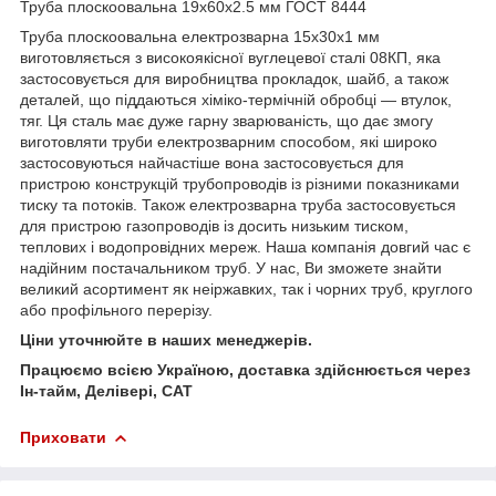
Труба плоскоовальна 19х60х2.5 мм ГОСТ 8444
Труба плоскоовальна електрозварна 15х30х1 мм
виготовляється з високоякісної вуглецевої сталі 08КП, яка
застосовується для виробництва прокладок, шайб, а також
деталей, що піддаються хіміко-термічній обробці — втулок,
тяг. Ця сталь має дуже гарну зварюваність, що дає змогу
виготовляти труби електрозварним способом, які широко
застосовуються найчастіше вона застосовується для
пристрою конструкцій трубопроводів із різними показниками
тиску та потоків. Також електрозварна труба застосовується
для пристрою газопроводів із досить низьким тиском,
теплових і водопровідних мереж. Наша компанія довгий час є
надійним постачальником труб. У нас, Ви зможете знайти
великий асортимент як неіржавких, так і чорних труб, круглого
або профільного перерізу.
Ціни уточнюйте в наших менеджерів.
Працюємо всією Україною, доставка здійснюється через
Ін-тайм, Делівері, САТ
Приховати