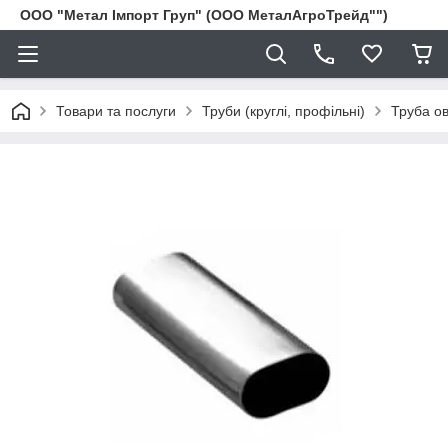
ООО "Метал Імпорт Груп" (ООО МеталАгроТрейд"")
Товари та послуги
Труби (круглі, профільні)
Труба о