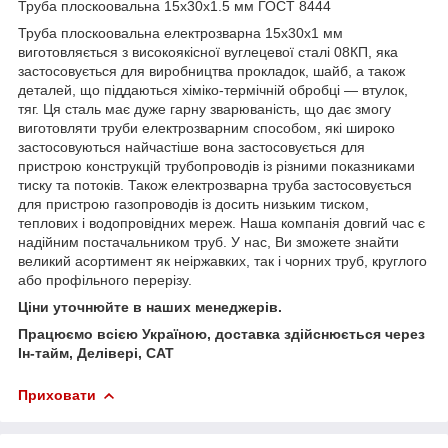
Труба плоскоовальна 15х30х1.5 мм ГОСТ 8444
Труба плоскоовальна електрозварна 15х30х1 мм
виготовляється з високоякісної вуглецевої сталі 08КП, яка
застосовується для виробництва прокладок, шайб, а також
деталей, що піддаються хіміко-термічній обробці — втулок,
тяг. Ця сталь має дуже гарну зварюваність, що дає змогу
виготовляти труби електрозварним способом, які широко
застосовуються найчастіше вона застосовується для
пристрою конструкцій трубопроводів із різними показниками
тиску та потоків. Також електрозварна труба застосовується
для пристрою газопроводів із досить низьким тиском,
теплових і водопровідних мереж. Наша компанія довгий час є
надійним постачальником труб. У нас, Ви зможете знайти
великий асортимент як неіржавких, так і чорних труб, круглого
або профільного перерізу.
Ціни уточнюйте в наших менеджерів.
Працюємо всією Україною, доставка здійснюється через
Ін-тайм, Делівері, САТ
Приховати