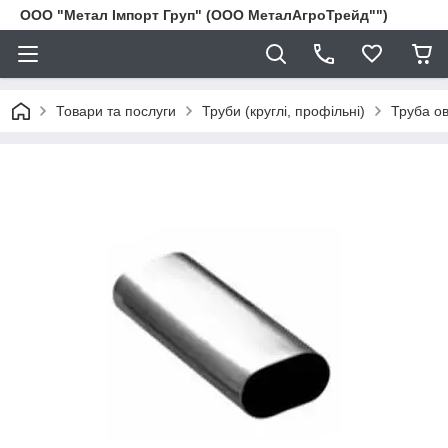
ООО "Метал Імпорт Груп" (ООО МеталАгроТрейд"")
Товари та послуги
Труби (круглі, профільні)
Труба о