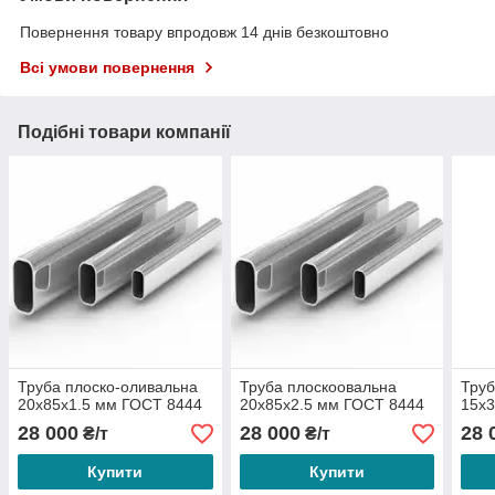
Повернення товару впродовж 14 днів безкоштовно
Всі умови повернення
Подібні товари компанії
Труба плоско-оливальна
Труба плоскоовальна
Труб
20х85х1.5 мм ГОСТ 8444
20х85х2.5 мм ГОСТ 8444
15х
28 000
28 000
28 
₴/т
₴/т
Купити
Купити