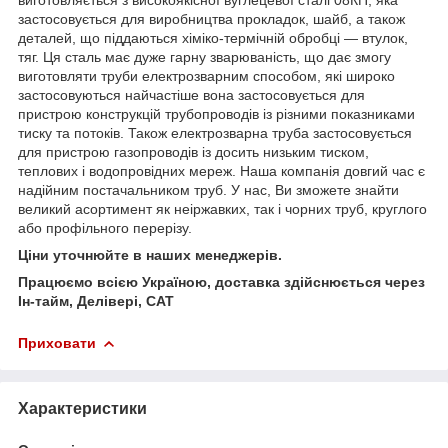
застосовується для виробництва прокладок, шайб, а також
деталей, що піддаються хіміко-термічній обробці — втулок,
тяг. Ця сталь має дуже гарну зварюваність, що дає змогу
виготовляти труби електрозварним способом, які широко
застосовуються найчастіше вона застосовується для
пристрою конструкцій трубопроводів із різними показниками
тиску та потоків. Також електрозварна труба застосовується
для пристрою газопроводів із досить низьким тиском,
теплових і водопровідних мереж. Наша компанія довгий час є
надійним постачальником труб. У нас, Ви зможете знайти
великий асортимент як неіржавких, так і чорних труб, круглого
або профільного перерізу.
Ціни уточнюйте в наших менеджерів.
Працюємо всією Україною, доставка здійснюється через
Ін-тайм, Делівері, САТ
Приховати
Характеристики