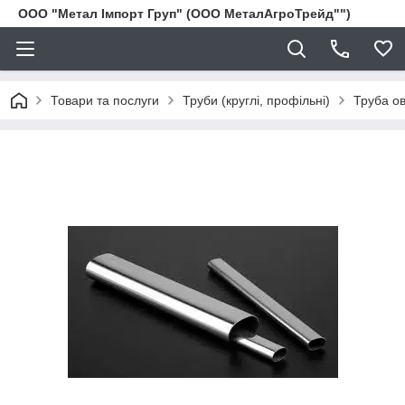
ООО "Метал Імпорт Груп" (ООО МеталАгроТрейд"")
Товари та послуги
Труби (круглі, профільні)
Труба о