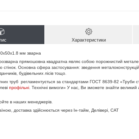
пис
Характеристики
0х50х1.8 мм зварна
трозварна прямошовна квадратна являє собою порожнистий метале
ю стінок. Основна сфера застосування: зведення металоконструкцій,
анчиків, будівельних лісів тощо.
них труб регламентується за стандартами ГОСТ 8639-82 «Труби ст
леві
профільні
. Технічні вимоги» У нас, Ви зможете знайти великий 
нюйте в наших менеджерів.
їною, доставка здійснюється через Ін-тайм, Делівері, САТ