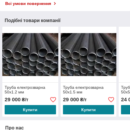
Всі умови повернення
Подібні товари компанії
Труба електрозварна
Труба електрозварна
Труб
50х1.2 мм
50х1.5 мм
50х5
29 000
29 000
24 
₴/т
₴/т
Купити
Купити
Про нас