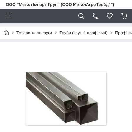
ООО "Метал Імпорт Груп" (ООО МеталАгроТрейд"")
Товари та послуги
Труби (круглі, профільні)
Профіль