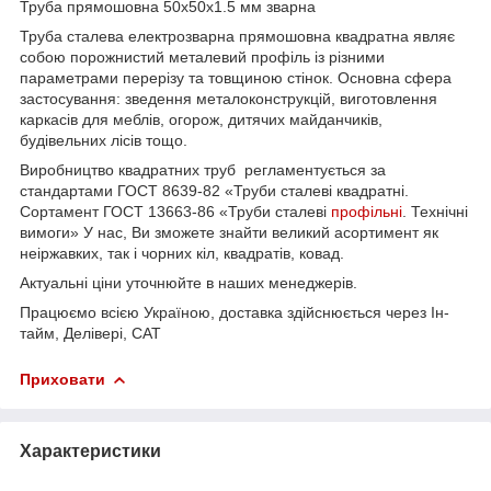
Труба прямошовна 50х50х1.5 мм зварна
Труба сталева електрозварна прямошовна квадратна являє
собою порожнистий металевий профіль із різними
параметрами перерізу та товщиною стінок. Основна сфера
застосування: зведення металоконструкцій, виготовлення
каркасів для меблів, огорож, дитячих майданчиків,
будівельних лісів тощо.
Виробництво квадратних труб регламентується за
стандартами ГОСТ 8639-82 «Труби сталеві квадратні.
Сортамент ГОСТ 13663-86 «Труби сталеві
профільні
. Технічні
вимоги» У нас, Ви зможете знайти великий асортимент як
неіржавких, так і чорних кіл, квадратів, ковад.
Актуальні ціни уточнюйте в наших менеджерів.
Працюємо всією Україною, доставка здійснюється через Ін-
тайм, Делівері, САТ
Приховати
Характеристики