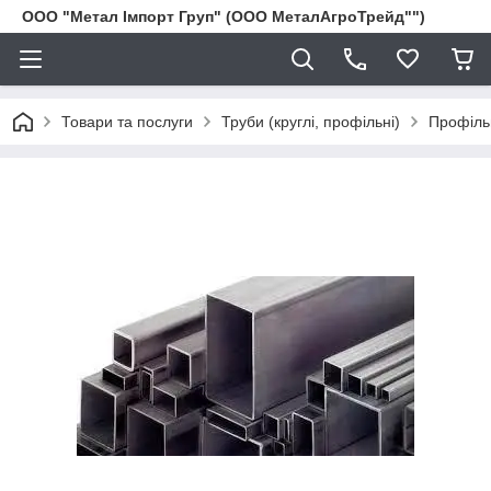
ООО "Метал Імпорт Груп" (ООО МеталАгроТрейд"")
Товари та послуги
Труби (круглі, профільні)
Профіль