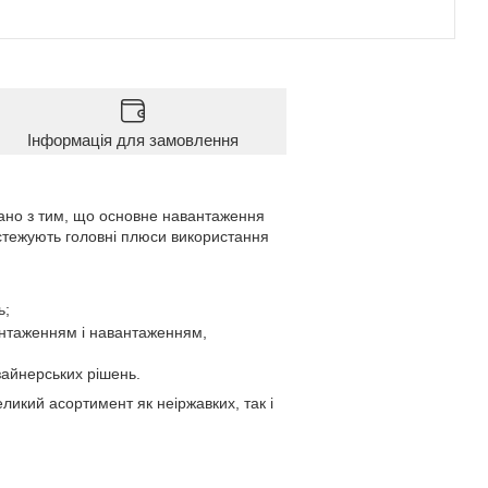
Інформація для замовлення
зано з тим, що основне навантаження
остежують головні плюси використання
ь;
нтаженням і навантаженням,
айнерських рішень.
ликий асортимент як неіржавких, так і