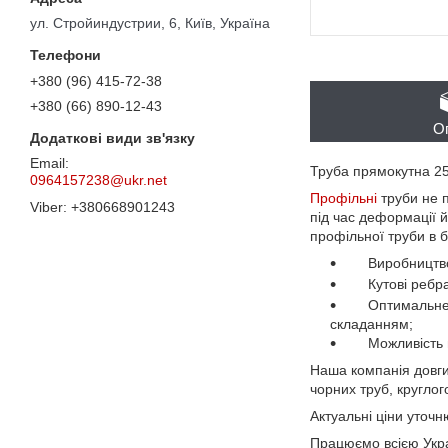
ул. Стройиндустрии, 6, Київ, Україна
+380 (96) 415-72-38
+380 (66) 890-12-43
О
Труба прямокутна 2
0964157238@ukr.net
Профільні
труби не 
+380668901243
під час деформації 
профільної труби в б
Виробництво
Кутові ребр
Оптимальне вик
складанням;
Можливість вик
Наша компанія довги
чорних труб, круглог
Актуальні ціни уточ
Працюємо всією Украї