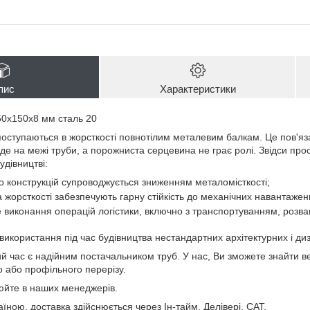
пис
Характеристики
50х150х8 мм сталь 20
поступаються в жорсткості повнотілим металевим балкам. Це пов'я
йде на межі труби, а порожниста серцевина не грає ролі. Звідси пр
удівництві:
 конструкцій супроводжується зниженням металомісткості;
а жорсткості забезпечують гарну стійкість до механічних навантажен
онання операцій логістики, включно з транспортуванням, розва
ористання під час будівництва нестандартних архітектурних і диз
й час є надійним постачальником труб. У нас, Ви зможете знайти ве
о або профільного перерізу.
нюйте в наших менеджерів.
ною, доставка здійснюється через Ін-тайм, Делівері, САТ.