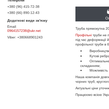
+380 (96) 415-72-38
+380 (66) 890-12-43
О
Труба прямокутна 2
0964157238@ukr.net
Профільні
труби не 
+380668901243
під час деформації 
профільної труби в б
Виробництво
Кутові ребр
Оптимальне вик
складанням;
Можливість вик
Наша компанія довги
чорних труб, круглог
Актуальні ціни уточ
Працюємо всією Украї