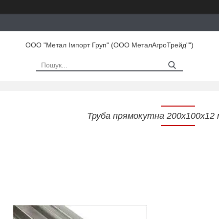
ООО "Метал Імпорт Груп" (ООО МеталАгроТрейд"")
Труба прямокутна 200х100х12 