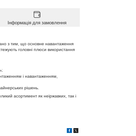
Інформація для замовлення
зано з тим, що основне навантаження
остежують головні плюси використання
ь;
нтаженням і навантаженням,
айнерських рішень.
ликий асортимент як неіржавких, так і