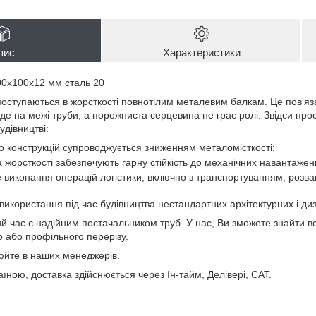
пис
Характеристики
00х100х12 мм сталь 20
поступаються в жорсткості повнотілим металевим балкам. Це пов'я
йде на межі труби, а порожниста серцевина не грає ролі. Звідси пр
удівництві:
 конструкцій супроводжується зниженням металомісткості;
а жорсткості забезпечують гарну стійкість до механічних навантажен
онання операцій логістики, включно з транспортуванням, розва
ористання під час будівництва нестандартних архітектурних і диз
й час є надійним постачальником труб. У нас, Ви зможете знайти ве
о або профільного перерізу.
нюйте в наших менеджерів.
ною, доставка здійснюється через Ін-тайм, Делівері, САТ.