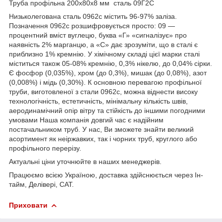
Труба профільна 200х80х8 мм сталь 09Г2С
Низьколегована сталь 0962с містить 96-97% заліза.
Позначення 0962с розшифровується просто: 09 —
процентний вміст вуглецю, буква «Г» «сигналізує» про
наявність 2% марганцю, а «С» дає зрозуміти, що в сталі є
приблизно 1% кремнію. У хімічному складі цієї марки сталі
міститься також 05-08% кремнію, 0,3% нікелю, до 0,04% сірки.
Є фосфор (0,035%), хром (до 0,3%), мишак (до 0,08%), азот
(0,008%) і мідь (0,30%). К основною перевагою профільної
труби, виготовленої з стали 0962с, можна віднести високу
технологічність, естетичність, мінімальну кількість швів,
аеродинамічний опір вітру та стійкість до іншими погодними
умовами Наша компанія довгий час є надійним
постачальником труб. У нас, Ви зможете знайти великий
асортимент як неіржавких, так і чорних труб, круглого або
профільного перерізу.
Актуальні ціни уточнюйте в наших менеджерів.
Працюємо всією Україною, доставка здійснюється через Ін-
тайм, Делівері, САТ.
Приховати