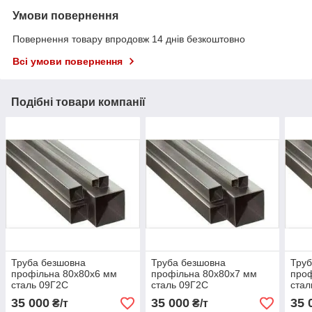
Умови повернення
Повернення товару впродовж 14 днів безкоштовно
Всі умови повернення
Подібні товари компанії
Труба безшовна
Труба безшовна
Труб
профільна 80х80х6 мм
профільна 80х80х7 мм
проф
сталь 09Г2С
сталь 09Г2С
стал
35 000
35 000
35 
₴/т
₴/т