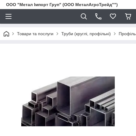
ООО "Метал Імпорт Груп" (ООО МеталАгроТрейд"")
Товари та послуги
Труби (круглі, профільні)
Профіль