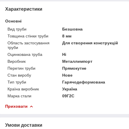
Характеристики
Основні
Вид труби
Безшовна
Товщина стінки труби
8 мм
Область застосування
Для створення конструкцій
труби
Оцинкована труба
Ні
Виробник
Металлимпорт
Перетин труби
Прямокутне
Стан виробу
Нове
Тип труби
Гарячодеформована
Країна виробник
Україна
Марка стали
09Г2С
Приховати
Умови доставки