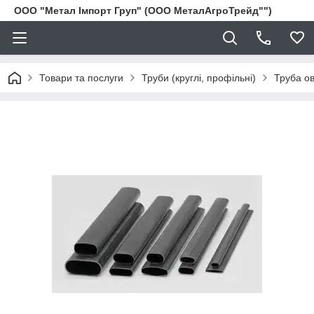
ООО "Метал Імпорт Груп" (ООО МеталАгроТрейд"")
Товари та послуги
Труби (круглі, профільні)
Труба о