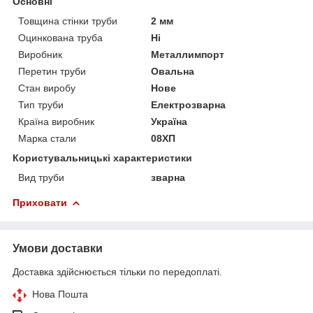
Основні
Товщина стінки труби
2 мм
Оцинкована труба
Ні
Виробник
Металлимпорт
Перетин труби
Овальна
Стан виробу
Нове
Тип труби
Електрозварна
Країна виробник
Україна
Марка стали
08ХП
Користувальницькі характеристики
Вид труби
зварна
Приховати
Умови доставки
Доставка здійснюється тільки по передоплаті.
Нова Пошта