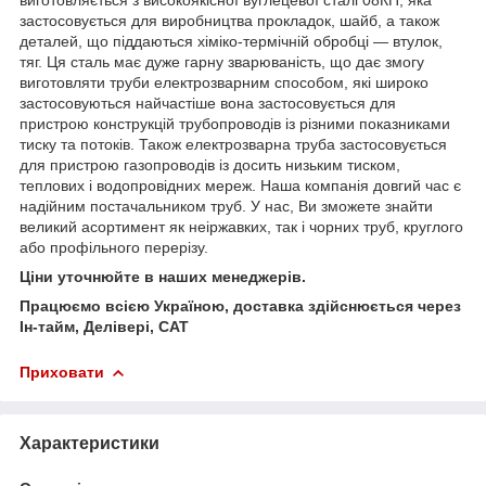
застосовується для виробництва прокладок, шайб, а також
деталей, що піддаються хіміко-термічній обробці — втулок,
тяг. Ця сталь має дуже гарну зварюваність, що дає змогу
виготовляти труби електрозварним способом, які широко
застосовуються найчастіше вона застосовується для
пристрою конструкцій трубопроводів із різними показниками
тиску та потоків. Також електрозварна труба застосовується
для пристрою газопроводів із досить низьким тиском,
теплових і водопровідних мереж. Наша компанія довгий час є
надійним постачальником труб. У нас, Ви зможете знайти
великий асортимент як неіржавких, так і чорних труб, круглого
або профільного перерізу.
Ціни уточнюйте в наших менеджерів.
Працюємо всією Україною, доставка здійснюється через
Ін-тайм, Делівері, САТ
Приховати
Характеристики