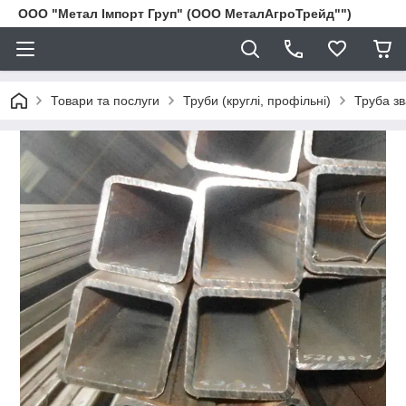
ООО "Метал Імпорт Груп" (ООО МеталАгроТрейд"")
Товари та послуги
Труби (круглі, профільні)
Труба з