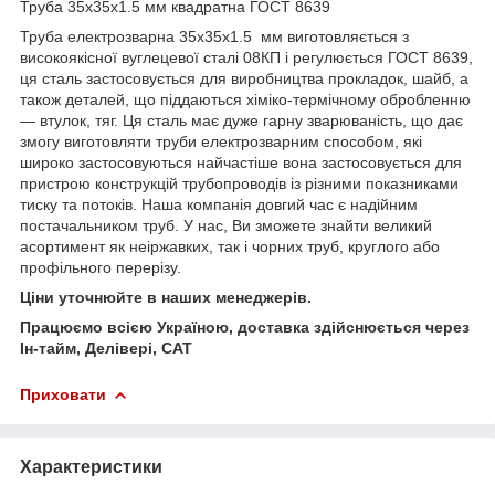
Труба 35х35х1.5 мм квадратна ГОСТ 8639
Труба електрозварна 35х35х1.5 мм виготовляється з
високоякісної вуглецевої сталі 08КП і регулюється ГОСТ 8639,
ця сталь застосовується для виробництва прокладок, шайб, а
також деталей, що піддаються хіміко-термічному обробленню
— втулок, тяг. Ця сталь має дуже гарну зварюваність, що дає
змогу виготовляти труби електрозварним способом, які
широко застосовуються найчастіше вона застосовується для
пристрою конструкцій трубопроводів із різними показниками
тиску та потоків. Наша компанія довгий час є надійним
постачальником труб. У нас, Ви зможете знайти великий
асортимент як неіржавких, так і чорних труб, круглого або
профільного перерізу.
Ціни уточнюйте в наших менеджерів.
Працюємо всією Україною, доставка здійснюється через
Ін-тайм, Делівері, САТ
Приховати
Характеристики