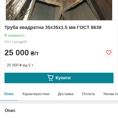
Труба квадратна 35х35х1.5 мм ГОСТ 8639
В наявності
Опт і роздріб
25 000
₴/т
25 000 ₴
від 5 т
Купити
Опис
Характеристики
Доставка
Оплата
Умови п
Опис