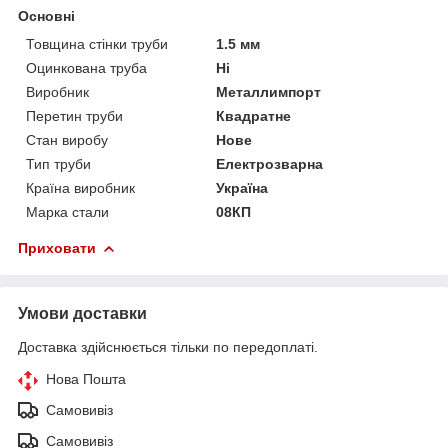
Основні
Товщина стінки труби
1.5 мм
Оцинкована труба
Ні
Виробник
Металлимпорт
Перетин труби
Квадратне
Стан виробу
Нове
Тип труби
Електрозварна
Країна виробник
Україна
Марка стали
08КП
Приховати
Умови доставки
Доставка здійснюється тільки по передоплаті.
Нова Пошта
Самовивіз
Самовивіз