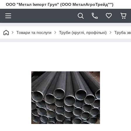
ООО "Метал Імпорт Груп" (ООО МеталАгроТрейд"")
Товари та послуги
Труби (круглі, профільні)
Труба з