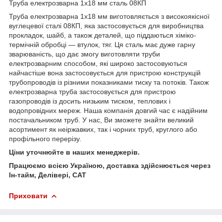
Труба електрозварна 1х18 мм сталь 08КП
Труба електрозварна 1х18 мм виготовляється з високоякісної
вуглецевої сталі 08КП, яка застосовується для виробництва
прокладок, шайб, а також деталей, що піддаються хіміко-
термічній обробці — втулок, тяг. Ця сталь має дуже гарну
зварюваність, що дає змогу виготовляти труби
електрозварним способом, які широко застосовуються
найчастіше вона застосовується для пристрою конструкцій
трубопроводів із різними показниками тиску та потоків. Також
електрозварна труба застосовується для пристрою
газопроводів із досить низьким тиском, теплових і
водопровідних мереж. Наша компанія довгий час є надійним
постачальником труб. У нас, Ви зможете знайти великий
асортимент як неіржавких, так і чорних труб, круглого або
профільного перерізу.
Ціни уточнюйте в наших менеджерів.
Працюємо всією Україною, доставка здійснюється через
Ін-тайм, Делівері, САТ
Приховати