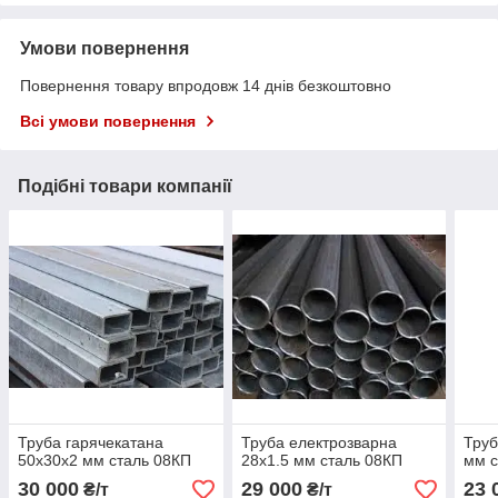
Умови повернення
Повернення товару впродовж 14 днів безкоштовно
Всі умови повернення
Подібні товари компанії
Труба гарячекатана
Труба електрозварна
Труб
50х30х2 мм сталь 08КП
28х1.5 мм сталь 08КП
мм с
30 000
29 000
23 
₴/т
₴/т