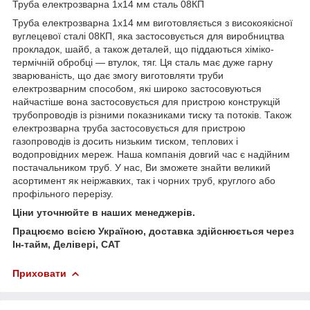
Труба електрозварна 1х14 мм сталь 08КП
Труба електрозварна 1х14 мм виготовляється з високоякісної
вуглецевої сталі 08КП, яка застосовується для виробництва
прокладок, шайб, а також деталей, що піддаються хіміко-
термічній обробці — втулок, тяг. Ця сталь має дуже гарну
зварюваність, що дає змогу виготовляти труби
електрозварним способом, які широко застосовуються
найчастіше вона застосовується для пристрою конструкцій
трубопроводів із різними показниками тиску та потоків. Також
електрозварна труба застосовується для пристрою
газопроводів із досить низьким тиском, теплових і
водопровідних мереж. Наша компанія довгий час є надійним
постачальником труб. У нас, Ви зможете знайти великий
асортимент як неіржавких, так і чорних труб, круглого або
профільного перерізу.
Ціни уточнюйте в наших менеджерів.
Працюємо всією Україною, доставка здійснюється через
Ін-тайм, Делівері, САТ
Приховати