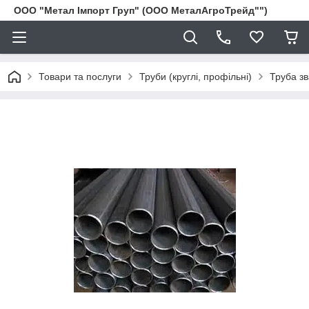
ООО "Метал Імпорт Груп" (ООО МеталАгроТрейд"")
Товари та послуги
Труби (круглі, профільні)
Труба з