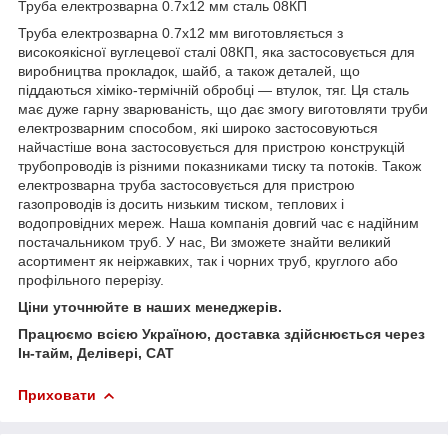
Труба електрозварна 0.7х12 мм сталь 08КП
Труба електрозварна 0.7х12 мм виготовляється з
високоякісної вуглецевої сталі 08КП, яка застосовується для
виробництва прокладок, шайб, а також деталей, що
піддаються хіміко-термічній обробці — втулок, тяг. Ця сталь
має дуже гарну зварюваність, що дає змогу виготовляти труби
електрозварним способом, які широко застосовуються
найчастіше вона застосовується для пристрою конструкцій
трубопроводів із різними показниками тиску та потоків. Також
електрозварна труба застосовується для пристрою
газопроводів із досить низьким тиском, теплових і
водопровідних мереж. Наша компанія довгий час є надійним
постачальником труб. У нас, Ви зможете знайти великий
асортимент як неіржавких, так і чорних труб, круглого або
профільного перерізу.
Ціни уточнюйте в наших менеджерів.
Працюємо всією Україною, доставка здійснюється через
Ін-тайм, Делівері, САТ
Приховати