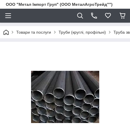
ООО "Метал Імпорт Груп" (ООО МеталАгроТрейд"")
Товари та послуги
Труби (круглі, профільні)
Труба з