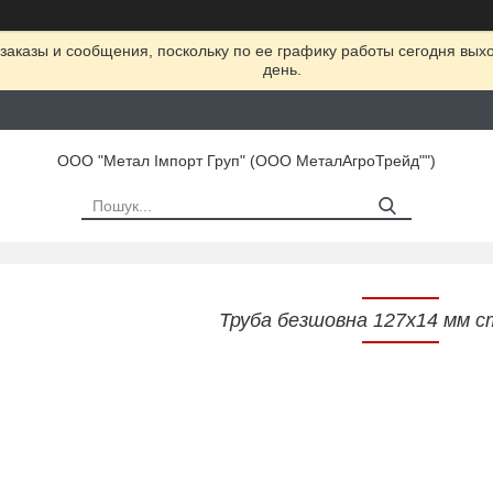
заказы и сообщения, поскольку по ее графику работы сегодня вых
день.
ООО "Метал Імпорт Груп" (ООО МеталАгроТрейд"")
Труба безшовна 127х14 мм с