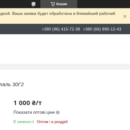
Кошик
одной. Ваша заявка будет обработана в ближайший рабочий
+380 (96) 415-72-38
+380 (66) 890-12-43
таль 30Г2
1 000 ₴/т
Показати оптові ціни
В наявності
Оптом і в роздріб