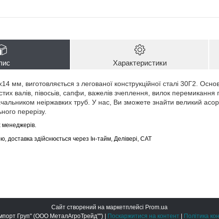
пис
Характеристики
14 мм, виготовляється з легованої конструкційної сталі 30Г2. Осн
стих валів, півосьів, сапфи, важелів зчеплення, вилок перемиканн
чальником неіржавких труб. У нас, Ви зможете знайти великий асорт
ного перерізу.
их менеджерів.
, доставка здійснюється через Ін-тайм, Делівері, САТ
Сайт створений на маркетплейсі
Prom.ua
ООО "Метал Імпорт Груп" (ООО МеталАгроТрейд"") |
Поскаржитися на контент
|
Політика ко