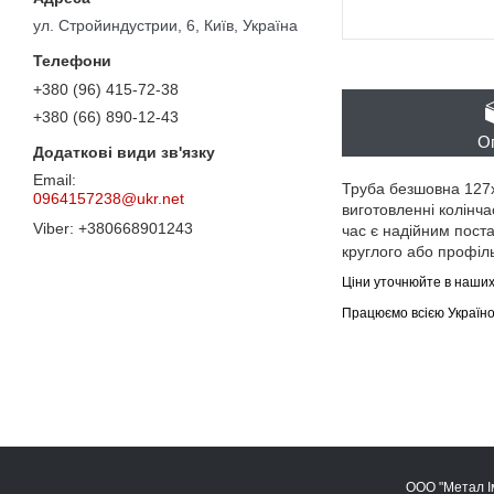
ул. Стройиндустрии, 6, Київ, Україна
+380 (96) 415-72-38
+380 (66) 890-12-43
О
Труба безшовна 127х
0964157238@ukr.net
виготовленні колінча
+380668901243
час є надійним поста
круглого або профіль
Ціни уточнюйте в наш
Працюємо всією Україною