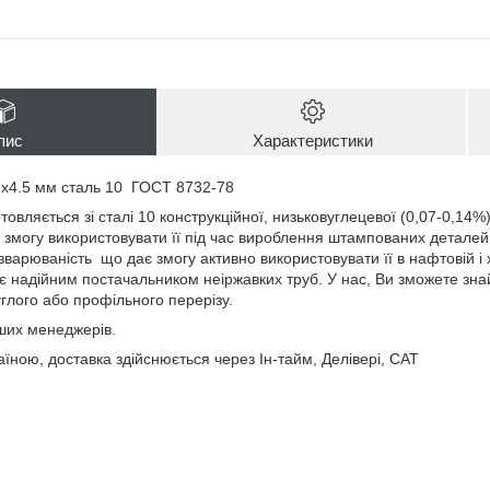
пис
Характеристики
5х4.5 мм сталь 10 ГОСТ 8732-78
овляється зі сталі 10 конструкційної, низьковуглецевої (0,07-0,14%
 змогу використовувати її під час вироблення штампованих деталей
у зварюваність що дає змогу активно використовувати її в нафтовій 
 є надійним постачальником неіржавких труб. У нас, Ви зможете зна
руглого або профільного перерізу.
наших менеджерів.
їною, доставка здійснюється через Ін-тайм, Делівері, САТ