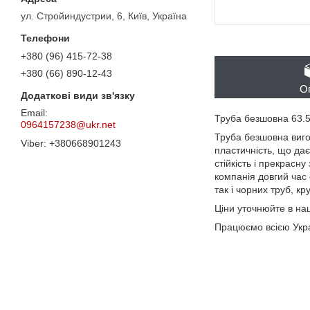
ул. Стройиндустрии, 6, Київ, Україна
+380 (96) 415-72-38
+380 (66) 890-12-43
О
Труба безшовна 63.
0964157238@ukr.net
Труба безшовна вигот
+380668901243
пластичність, що дає
стійкість і прекрасн
компанія довгий час
так і чорних труб, к
Ціни уточнюйте в 
Працюємо всією Укра