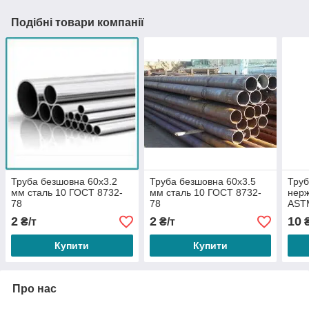
Подібні товари компанії
Труба безшовна 60х3.2
Труба безшовна 60х3.5
Труб
мм сталь 10 ГОСТ 8732-
мм сталь 10 ГОСТ 8732-
нерж
78
78
AST
2
2
10
₴/т
₴/т
₴
Купити
Купити
Про нас