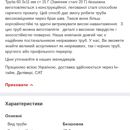
Труба 60.3х11 мм ст 15 Г (Замінник сталі 20 Г) безшовна
виготовляється з конструкційної, легованої сталі способом
гарячого прокату. Цей спосіб дає змогу робити труби
високоміцними через брак шва. Також вони більш
корозійностійкі та здатні витримувати високі навантаження. З
цих труб можна виготовляти деталі з високою твердістю і
зносостійкістю поверхні. Наша компанія довгий час є
надійним постачальником неіржавких труб. У нас, Ви зможете
знайти великий асортимент як неіржавких, так і чорних труб,
круглого або профільного перерізу.
Ціни уточнюйте в наших менеджерів.
Працюємо всією Україною, доставка здійснюється через Ін-
тайм, Делівері, САТ
Приховати
Характеристики
Основні
Вид труби
Безшовна