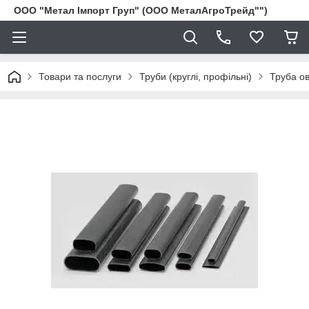
ООО "Метал Імпорт Груп" (ООО МеталАгроТрейд"")
Товари та послуги
Труби (круглі, профільні)
Труба о