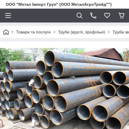
ООО "Метал Імпорт Груп" (ООО МеталАгроТрейд"")
Товари та послуги
Труби (круглі, профільні)
Труба з