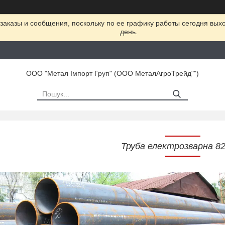
заказы и сообщения, поскольку по ее графику работы сегодня вых
день.
ООО "Метал Імпорт Груп" (ООО МеталАгроТрейд"")
Труба електрозварна 8