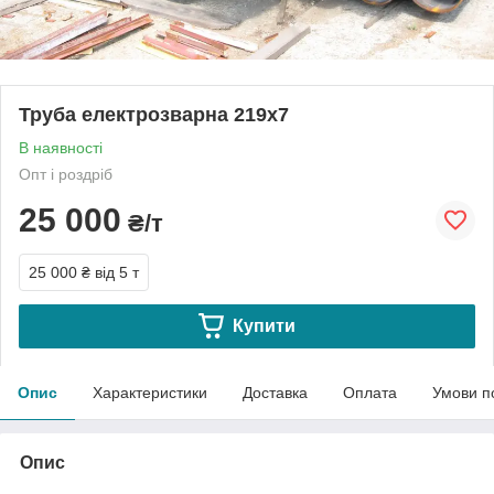
Труба електрозварна 219х7
В наявності
Опт і роздріб
25 000
₴/т
25 000 ₴
від 5 т
Купити
Опис
Характеристики
Доставка
Оплата
Умови п
Опис