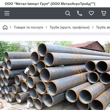
ООО "Метал Імпорт Груп" (ООО МеталАгроТрейд"")
Товари та послуги
Труби (круглі, профільні)
Труба з