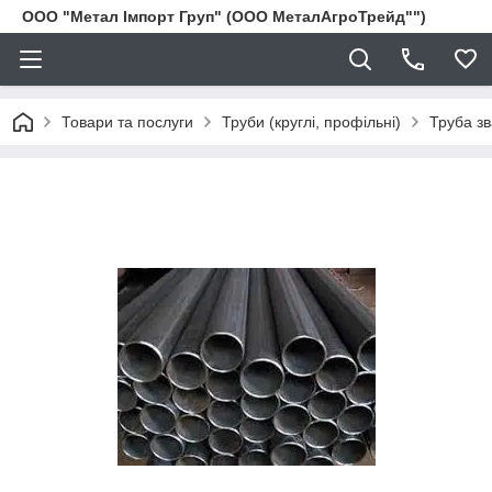
ООО "Метал Імпорт Груп" (ООО МеталАгроТрейд"")
Товари та послуги
Труби (круглі, профільні)
Труба з