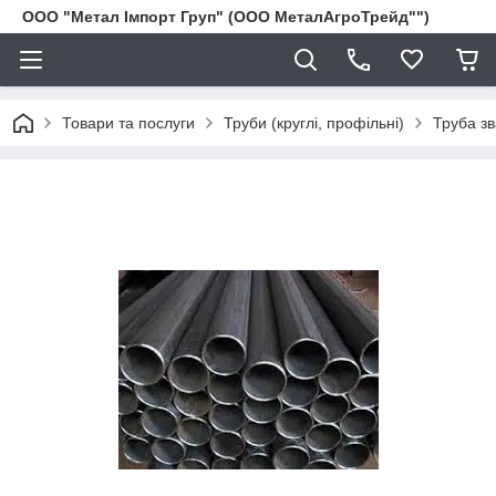
ООО "Метал Імпорт Груп" (ООО МеталАгроТрейд"")
Товари та послуги
Труби (круглі, профільні)
Труба з