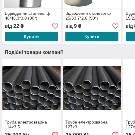
Відведення сталевої ф
Відведення сталевої ф
Відв
40/48,3*3,0 (90*)
25/33,7*2,6 (90*)
15/2
22
9
від
₴
від
₴
від
Купити
Купити
Подібні товари компанії
Труба електрозварна
Труба електрозварна
Труб
114х3,5
127х3
127х
25 000
25 000
25 
₴/т
₴/т