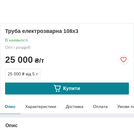
Труба електрозварна 108х3
В наявності
Опт і роздріб
25 000
₴/т
25 000 ₴
від 5 т
Купити
Опис
Характеристики
Доставка
Оплата
Умови п
Опис