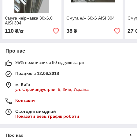
Смуга неіржавка 30х6,0
Смуга н/ж 60х6 AISI 304
Смуг
AISI 304
110
38
27 
₴/кг
₴
Про нас
95% позитивних з 80 відгуків за рік
Працює з 12.06.2018
м. Київ
ул. Стройиндустрии, 6, Київ, Україна
Контакти
Сьогодні вихідний
Показати весь графік роботи
Про нас