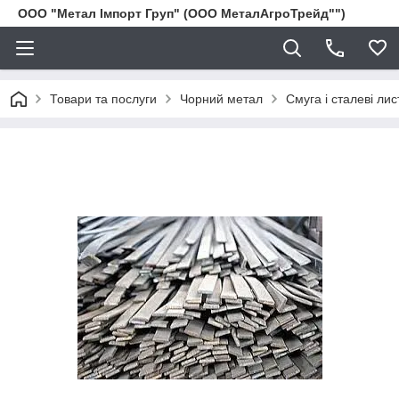
ООО "Метал Імпорт Груп" (ООО МеталАгроТрейд"")
Товари та послуги
Чорний метал
Смуга і сталеві лис