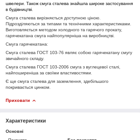
швелери. Також смуга сталева знайшла широке застосування
в будівництві.
Смуга сталева вирізняється доступною ціною.
Підрозділяються за типами та технічними характеристиками.
Виготовляється методом холодного та гарячого прокату,
гарячекатана смуга найпопулярніша на виробництві.
Смуга гарячекатана:
Смуга сталева ГОСТ 103-76 являє собою гарячекатану смугу
звичайного складу.
Смуга сталева ГОСТ 103-2006 смуга з вуглецевої сталі,
найпоширеніша за своїми властивостями.
Є ще смуга сталева для заземлення, здебільшого
покривається цинком.
Приховати
Характеристики
Основні
Покриття
Без покриття