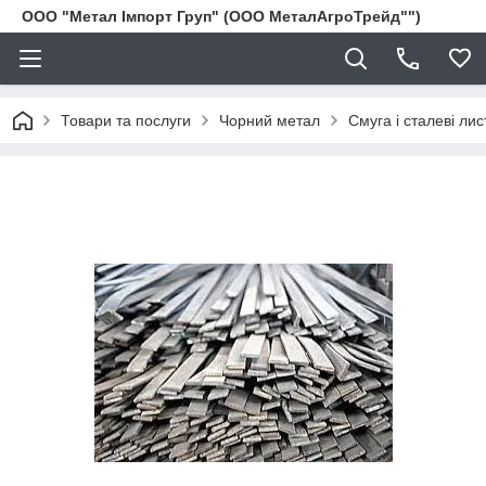
ООО "Метал Імпорт Груп" (ООО МеталАгроТрейд"")
Товари та послуги
Чорний метал
Смуга і сталеві лис