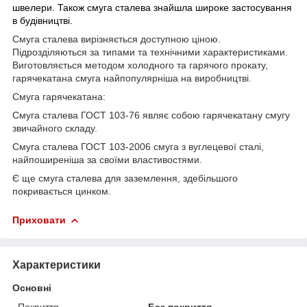
швелери. Також смуга сталева знайшла широке застосування
в будівництві.
Смуга сталева вирізняється доступною ціною.
Підрозділяються за типами та технічними характеристиками.
Виготовляється методом холодного та гарячого прокату,
гарячекатана смуга найпопулярніша на виробництві.
Смуга гарячекатана:
Смуга сталева ГОСТ 103-76 являє собою гарячекатану смугу
звичайного складу.
Смуга сталева ГОСТ 103-2006 смуга з вуглецевої сталі,
найпоширеніша за своїми властивостями.
Є ще смуга сталева для заземлення, здебільшого
покривається цинком.
Приховати
Характеристики
Основні
Покриття
Без покриття