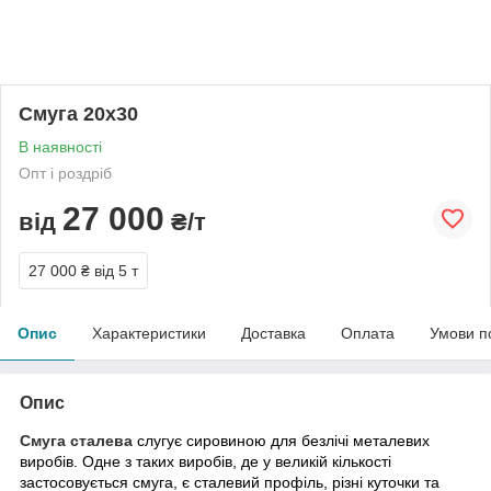
Смуга 20х30
В наявності
Опт і роздріб
27 000
від
₴/т
27 000 ₴
від 5 т
Опис
Характеристики
Доставка
Оплата
Умови п
Опис
Смуга сталева
слугує сировиною для безлічі металевих
виробів. Одне з таких виробів, де у великій кількості
застосовується смуга, є сталевий профіль, різні куточки та