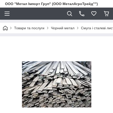
ООО "Метал Імпорт Груп" (ООО МеталАгроТрейд"")
Товари та послуги
Чорний метал
Смуга і сталеві лис