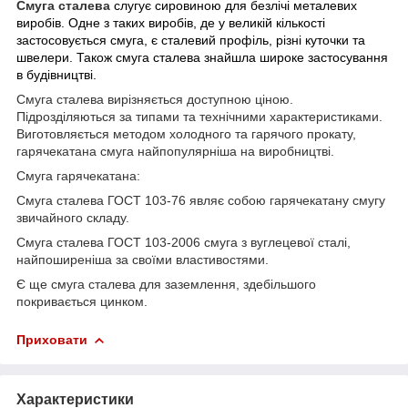
Смуга сталева
слугує сировиною для безлічі металевих
виробів. Одне з таких виробів, де у великій кількості
застосовується смуга, є сталевий профіль, різні куточки та
швелери. Також смуга сталева знайшла широке застосування
в будівництві.
Смуга сталева вирізняється доступною ціною.
Підрозділяються за типами та технічними характеристиками.
Виготовляється методом холодного та гарячого прокату,
гарячекатана смуга найпопулярніша на виробництві.
Смуга гарячекатана:
Смуга сталева ГОСТ 103-76 являє собою гарячекатану смугу
звичайного складу.
Смуга сталева ГОСТ 103-2006 смуга з вуглецевої сталі,
найпоширеніша за своїми властивостями.
Є ще смуга сталева для заземлення, здебільшого
покривається цинком.
Приховати
Характеристики