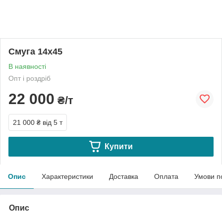
Смуга 14х45
В наявності
Опт і роздріб
22 000
₴/т
21 000 ₴
від 5 т
Купити
Опис
Характеристики
Доставка
Оплата
Умови п
Опис