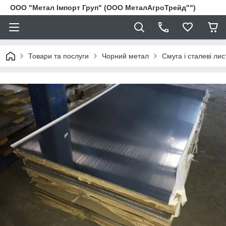
ООО "Метал Імпорт Груп" (ООО МеталАгроТрейд"")
Товари та послуги
Чорний метал
Смуга і сталеві лис