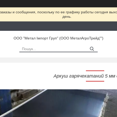
заказы и сообщения, поскольку по ее графику работы сегодня вых
день.
ООО "Метал Імпорт Груп" (ООО МеталАгроТрейд"")
Аркуш гарячекатаний 5 мм 