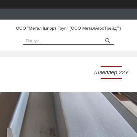
ООО "Метал Імпорт Груп" (ООО МеталАгроТрейд"")
Швеллер 22У