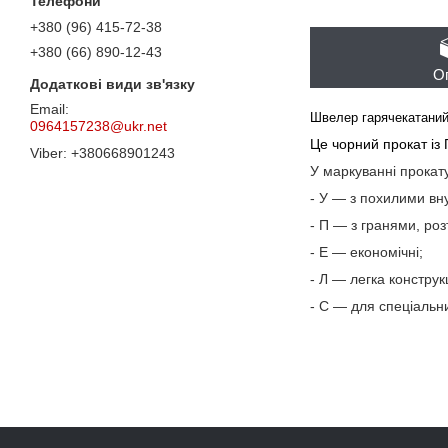
+380 (96) 415-72-38
+380 (66) 890-12-43
О
Швелер гарячекатаний 
0964157238@ukr.net
Це чорний прокат із
+380668901243
У маркуванні прокат
- У — з похилими вну
- П — з гранями, ро
- Е — економічні;
- Л — легка конструк
- С — для спеціальн