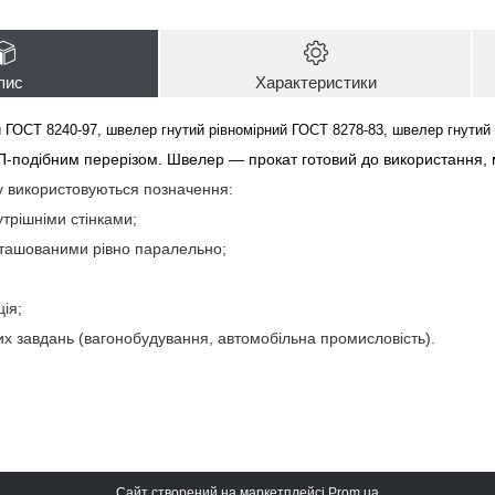
пис
Характеристики
ГОСТ 8240-97, швелер гнутий рівномірний ГОСТ 8278-83, швелер гнутий 
 П-подібним перерізом. Швелер — прокат готовий до використання, 
у використовуються позначення:
трішніми стінками;
зташованими рівно паралельно;
ція;
их завдань (вагонобудування, автомобільна промисловість).
Сайт створений на маркетплейсі
Prom.ua