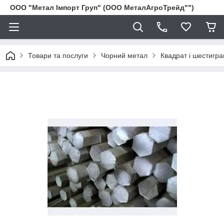
ООО "Метал Імпорт Груп" (ООО МеталАгроТрейд"")
Товари та послуги
Чорний метал
Квадрат і шестигра