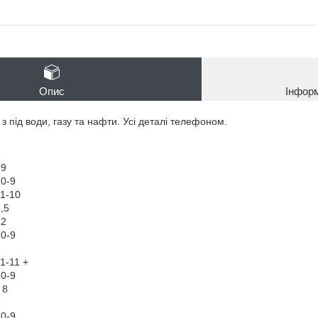
Опис
Інфор
 з під води, газу та нафти. Усі деталі телефоном.
 9
0-9
1-10
,5
12
0-9
1-11 +
0-9
 8
8
0-9