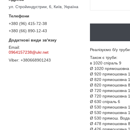
ул. Стройиндустрии, 6, Київ, Україна
+380 (96) 415-72-38
+380 (66) 890-12-43
Реалізуємо б/у труби
0964157238@ukr.net
Також є труби:
+380668901243
в 1020 спіраль 9
Ø 1020 прямошовна
Ø 920 прямошовна 1
Ø 820 прямошовна 1
Ø 820 прямошовна 8
Ø 720 прямошовна 
Ø 720 прямошовна 1
Ø 630 спіраль 6
Ø 530 прямошовна 1
Ø 530 прямошовна 1
Ø 530 прямош. Вода
Ø 478 прямошовна 
Ø 426 прямошовна 1