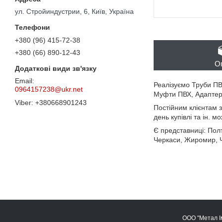
ул. Стройиндустрии, 6, Київ, Україна
+380 (96) 415-72-38
+380 (66) 890-12-43
О
Реалізуємо Труби ПВХ
0964157238@ukr.net
Муфти ПВХ, Адаптери
+380668901243
Постійним клієнтам з
день купівлі та ін. 
Є представниці: Полт
Черкаси, Жиромир, Ч