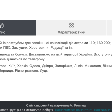
пис
Характеристики
 із розтрубом для зовнішньої каналізації діаметрами 110; 160 200; 2
 ПВХ, Заглушки, Хрестовини, Редукції та ін.
нижка та бонуси. Доставляємо на всій території України. Всю уточн
можна дізнатися по телефону.
ава, Київ, Харків, Одеса, Дніпро, Запоріжжя, Львів, Миколаяв, Вінни
орниця, Рівно-ргансон, Луцк.
Сайт створений на маркетплейсі
Prom.ua
ООО "Метал Імпорт Груп" (ООО МеталАгроТрейд"") |
Поскаржитися на контент
|
Політика ко