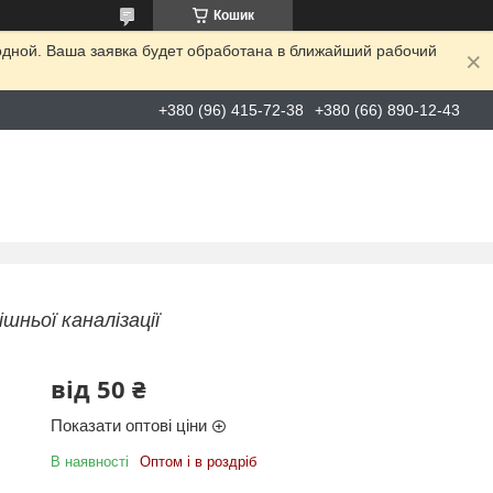
Кошик
одной. Ваша заявка будет обработана в ближайший рабочий
+380 (96) 415-72-38
+380 (66) 890-12-43
шньої каналізації
від
50 ₴
Показати оптові ціни
В наявності
Оптом і в роздріб