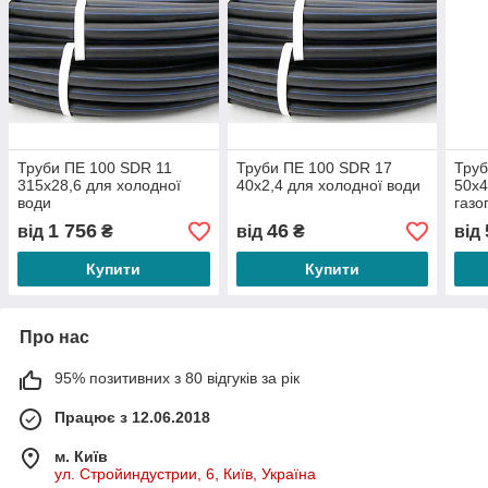
Труби ПЕ 100 SDR 11
Труби ПЕ 100 SDR 17
Труб
315х28,6 для холодної
40х2,4 для холодної води
50х4
води
газо
1 756
46
від
₴
від
₴
від
Купити
Купити
Про нас
95% позитивних з 80 відгуків за рік
Працює з 12.06.2018
м. Київ
ул. Стройиндустрии, 6, Київ, Україна