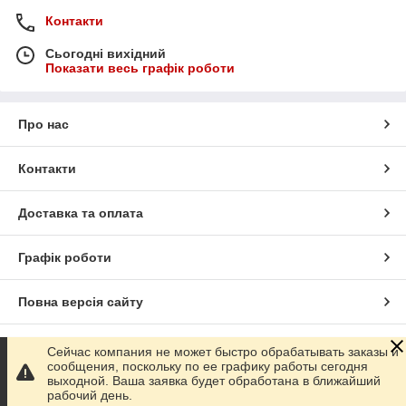
Контакти
Сьогодні вихідний
Показати весь графік роботи
Про нас
Контакти
Доставка та оплата
Графік роботи
Повна версія сайту
Сайт створено на маркетплейсі
Prom.ua
Сейчас компания не может быстро обрабатывать заказы и
сообщения, поскольку по ее графику работы сегодня
выходной. Ваша заявка будет обработана в ближайший
Політика конфіденційності
рабочий день.