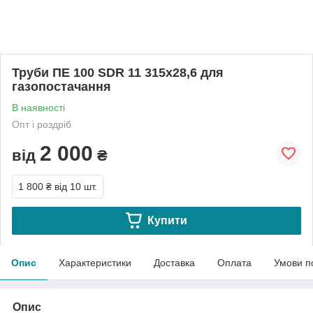
Труби ПЕ 100 SDR 11 315х28,6 для
газопостачання
В наявності
Опт і роздріб
2 000
від
₴
1 800 ₴
від 10 шт.
Купити
Опис
Характеристики
Доставка
Оплата
Умови п
Опис