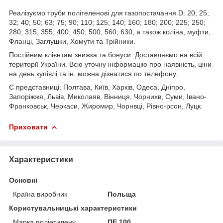
Реалізуємо труби політеленові для газопостачання D: 20; 25;
32; 40; 50; 63; 75; 90; 110; 125; 140; 160; 180; 200; 225; 250;
280; 315; 355; 400; 450; 500; 560; 630, а також коліна, муфти,
Фланці, Заглушки, Хомути та Трійники.
Постійним клієнтам знижка та бонуси. Доставляємо на всій
території України. Всю уточну інформацію про наявність, ціни
на день купівлі та ін. можна дізнатися по телефону.
Є представниці: Полтава, Київ, Харків, Одеса, Дніпро,
Запоріжжя, Львів, Миколаяв, Вінниця, Чорнихв, Суми, Івано-
Франковськ, Черкаси, Жиромир, Чорнвці, Рівно-рсон, Луцк.
Приховати
Характеристики
Основні
Країна виробник
Польща
Користувальницькі характеристики
Марка поліетилену
ПЕ 100