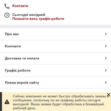
Контакти
Сьогодні вихідний
Показати весь графік роботи
Про нас
Контакти
Доставка та оплата
Графік роботи
Повна версія сайту
Сайт створено на маркетплейсі
Prom.ua
Сейчас компания не может быстро обрабатывать заказы и
сообщения, поскольку по ее графику работы сегодня
выходной. Ваша заявка будет обработана в ближайший
Політика конфіденційності
рабочий день.