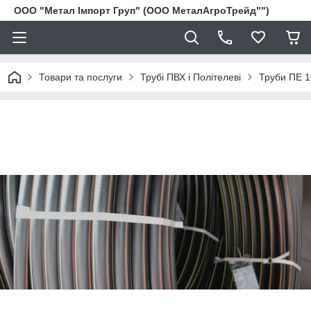
ООО "Метал Імпорт Груп" (ООО МеталАгроТрейд"")
Товари та послуги
Трубі ПВХ і Політелеві
Труби ПЕ 1