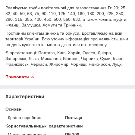
Реалізуємо труби політеленові для газопостачання D: 20; 25;
32; 40; 50; 63; 75; 90; 110; 125; 140; 160; 180; 200; 225; 250;
280; 315; 355; 400; 450; 500; 560; 630, а також коліна, муфти,
Фланці, Заглушки, Хомути та Трійники.
Постійним клієнтам знижка та бонуси. Доставляємо на всій
території України. Всю уточну інформацію про наявність, ціни
на день купівлі та ін. можна дізнатися по телефону.
Є представниці: Полтава, Київ, Харків, Одеса, Дніпро,
Запоріжжя, Львів, Миколаяв, Вінниця, Чорнихв, Суми, Івано-
Франковськ, Черкаси, Жиромир, Чорнвці, Рівно-рсон, Луцк.
Приховати
Характеристики
Основні
Країна виробник
Польща
Користувальницькі характеристики
Марка поліетилену
ПЕ 100