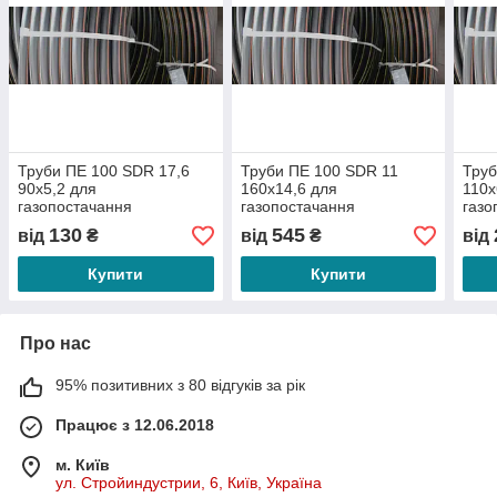
Труби ПЕ 100 SDR 17,6
Труби ПЕ 100 SDR 11
Труб
90х5,2 для
160х14,6 для
110х
газопостачання
газопостачання
газо
130
545
від
₴
від
₴
від
Купити
Купити
Про нас
95% позитивних з 80 відгуків за рік
Працює з 12.06.2018
м. Київ
ул. Стройиндустрии, 6, Київ, Україна