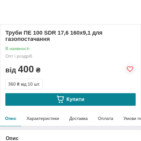
Труби ПЕ 100 SDR 17,6 160х9,1 для
газопостачання
В наявності
Опт і роздріб
400
від
₴
360 ₴
від 10 шт.
Купити
Опис
Характеристики
Доставка
Оплата
Умови п
Опис