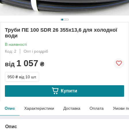
Труби ПЕ 100 SDR 26 355х13,6 для холодної
води
В наявності
Код: 2
Опт і роздріб
1 057
від
₴
950 ₴
від 10 шт.
Купити
Опис
Характеристики
Доставка
Оплата
Умови п
Опис