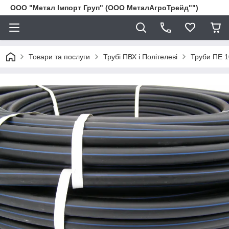
ООО "Метал Імпорт Груп" (ООО МеталАгроТрейд"")
Товари та послуги
Трубі ПВХ і Політелеві
Труби ПЕ 1