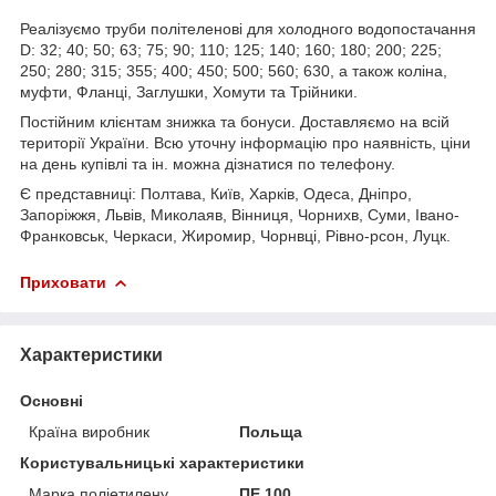
Реалізуємо труби політеленові для холодного водопостачання
D: 32; 40; 50; 63; 75; 90; 110; 125; 140; 160; 180; 200; 225;
250; 280; 315; 355; 400; 450; 500; 560; 630, а також коліна,
муфти, Фланці, Заглушки, Хомути та Трійники.
Постійним клієнтам знижка та бонуси. Доставляємо на всій
території України. Всю уточну інформацію про наявність, ціни
на день купівлі та ін. можна дізнатися по телефону.
Є представниці: Полтава, Київ, Харків, Одеса, Дніпро,
Запоріжжя, Львів, Миколаяв, Вінниця, Чорнихв, Суми, Івано-
Франковськ, Черкаси, Жиромир, Чорнвці, Рівно-рсон, Луцк.
Приховати
Характеристики
Основні
Країна виробник
Польща
Користувальницькі характеристики
Марка поліетилену
ПЕ 100