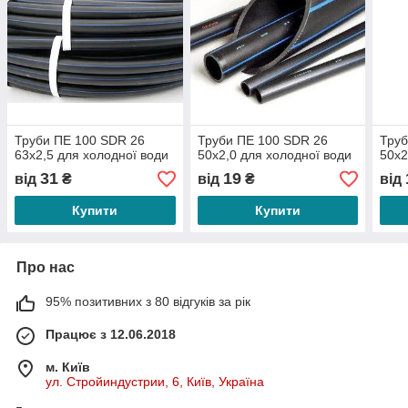
Труби ПЕ 100 SDR 26
Труби ПЕ 100 SDR 26
Труб
63х2,5 для холодної води
50х2,0 для холодної води
50х2
31
19
від
₴
від
₴
від
Купити
Купити
Про нас
95% позитивних з 80 відгуків за рік
Працює з 12.06.2018
м. Київ
ул. Стройиндустрии, 6, Київ, Україна