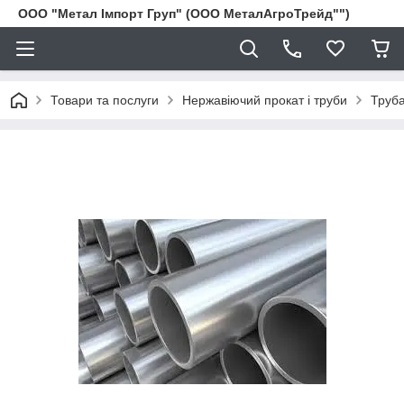
ООО "Метал Імпорт Груп" (ООО МеталАгроТрейд"")
Товари та послуги
Нержавіючий прокат і труби
Труба