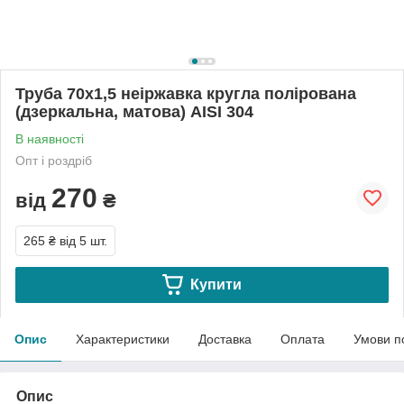
Труба 70х1,5 неіржавка кругла полірована
(дзеркальна, матова) АІSI 304
В наявності
Опт і роздріб
270
від
₴
265 ₴
від 5 шт.
Купити
Опис
Характеристики
Доставка
Оплата
Умови п
Опис