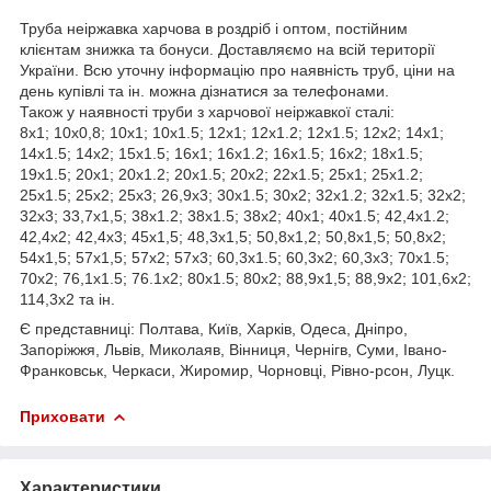
Труба неіржавка харчова в роздріб і оптом, постійним
клієнтам знижка та бонуси. Доставляємо на всій території
України. Всю уточну інформацію про наявність труб, ціни на
день купівлі та ін. можна дізнатися за телефонами.
Також у наявності труби з харчової неіржавкої сталі:
8х1; 10х0,8; 10х1; 10х1.5; 12х1; 12х1.2; 12х1.5; 12х2; 14х1;
14х1.5; 14х2; 15х1.5; 16х1; 16х1.2; 16х1.5; 16х2; 18х1.5;
19х1.5; 20х1; 20х1.2; 20х1.5; 20х2; 22х1.5; 25х1; 25х1.2;
25х1.5; 25х2; 25х3; 26,9х3; 30х1.5; 30х2; 32х1.2; 32х1.5; 32х2;
32х3; 33,7х1,5; 38х1.2; 38х1.5; 38х2; 40х1; 40х1.5; 42,4х1.2;
42,4х2; 42,4х3; 45х1,5; 48,3х1,5; 50,8х1,2; 50,8х1,5; 50,8х2;
54х1,5; 57х1,5; 57х2; 57х3; 60,3х1.5; 60,3х2; 60,3х3; 70х1.5;
70х2; 76,1х1.5; 76.1х2; 80х1.5; 80х2; 88,9х1,5; 88,9х2; 101,6х2;
114,3х2 та ін.
Є представниці: Полтава, Київ, Харків, Одеса, Дніпро,
Запоріжжя, Львів, Миколаяв, Вінниця, Чернігв, Суми, Івано-
Франковськ, Черкаси, Жиромир, Чорновці, Рівно-рсон, Луцк.
Приховати
Характеристики