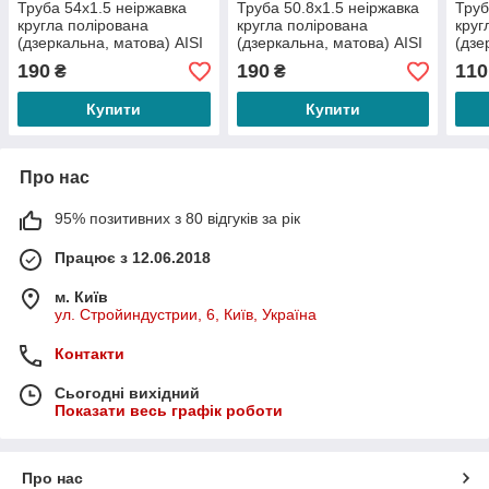
Труба 54х1.5 неіржавка
Труба 50.8х1.5 неіржавка
Труб
кругла полірована
кругла полірована
круг
(дзеркальна, матова) АІSI
(дзеркальна, матова) АІSI
(дзе
304
304
304
190
190
110
₴
₴
Купити
Купити
Про нас
95% позитивних з 80 відгуків за рік
Працює з 12.06.2018
м. Київ
ул. Стройиндустрии, 6, Київ, Україна
Контакти
Сьогодні вихідний
Показати весь графік роботи
Про нас