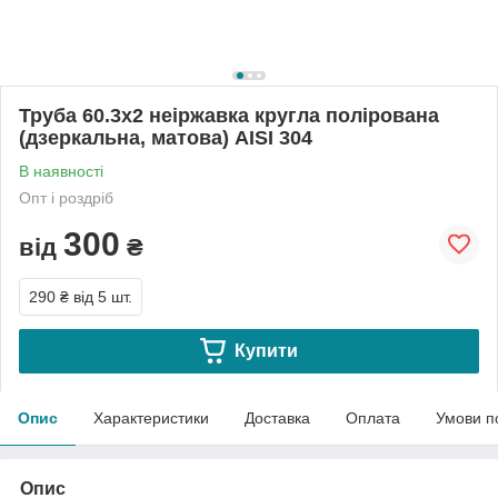
Труба 60.3х2 неіржавка кругла полірована
(дзеркальна, матова) АІSI 304
В наявності
Опт і роздріб
300
від
₴
290 ₴
від 5 шт.
Купити
Опис
Характеристики
Доставка
Оплата
Умови п
Опис