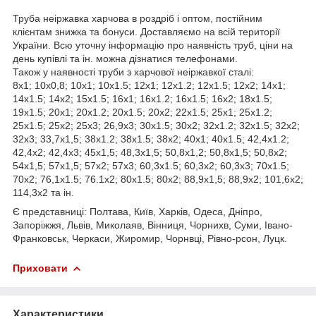
Труба неіржавка харчова в роздріб і оптом, постійним
клієнтам знижка та бонуси. Доставляємо на всій території
України. Всю уточну інформацію про наявність труб, ціни на
день купівлі та ін. можна дізнатися телефонами.
Також у наявності труби з харчової неіржавкої сталі:
8х1; 10х0,8; 10х1; 10х1.5; 12х1; 12х1.2; 12х1.5; 12х2; 14х1;
14х1.5; 14х2; 15х1.5; 16х1; 16х1.2; 16х1.5; 16х2; 18х1.5;
19х1.5; 20х1; 20х1.2; 20х1.5; 20х2; 22х1.5; 25х1; 25х1.2;
25х1.5; 25х2; 25х3; 26,9х3; 30х1.5; 30х2; 32х1.2; 32х1.5; 32х2;
32х3; 33,7х1,5; 38х1.2; 38х1.5; 38х2; 40х1; 40х1.5; 42,4х1.2;
42,4х2; 42,4х3; 45х1,5; 48,3х1,5; 50,8х1,2; 50,8х1,5; 50,8х2;
54х1,5; 57х1,5; 57х2; 57х3; 60,3х1.5; 60,3х2; 60,3х3; 70х1.5;
70х2; 76,1х1.5; 76.1х2; 80х1.5; 80х2; 88,9х1,5; 88,9х2; 101,6х2;
114,3х2 та ін.
Є представниці: Полтава, Київ, Харків, Одеса, Дніпро,
Запоріжжя, Львів, Миколаяв, Вінниця, Чорнихв, Суми, Івано-
Франковськ, Черкаси, Жиромир, Чорнвці, Рівно-рсон, Луцк.
Приховати
Характеристики