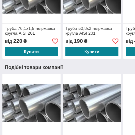
Труба 76,1х1,5 неіржавка
Труба 50,8х2 неіржавка
Труб
кругла АІSI 201
кругла АІSI 201
круг
220
190
від
₴
від
₴
від
Купити
Купити
Подібні товари компанії