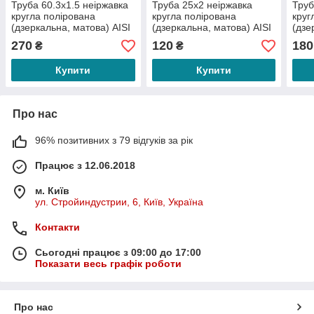
Труба 60.3х1.5 неіржавка
Труба 25х2 неіржавка
Труб
кругла полірована
кругла полірована
круг
(дзеркальна, матова) АІSI
(дзеркальна, матова) АІSI
(дзе
304
304
304
270
120
180
₴
₴
Купити
Купити
Про нас
96% позитивних з 79 відгуків за рік
Працює з 12.06.2018
м. Київ
ул. Стройиндустрии, 6, Київ, Україна
Контакти
Сьогодні працює з 09:00 до 17:00
Показати весь графік роботи
Про нас