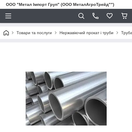
ООО "Метал Імпорт Груп" (ООО МеталАгроТрейд"")
Товари та послуги
Нержавіючий прокат і труби
Труба