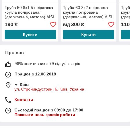
Труба 50.8х1.5 неіржавка
Труба 60.3х2 неіржавка
Труб
кругла полірована
кругла полірована
круг
(дзеркальна, матова) АІSI
(дзеркальна, матова) АІSI
(дзе
304
304
304
190
300
110
₴
від
₴
Купити
Купити
Про нас
96% позитивних з 79 відгуків за рік
Працює з 12.06.2018
м. Київ
ул. Стройиндустрии, 6, Київ, Україна
Контакти
Сьогодні працює з 09:00 до 17:00
Показати весь графік роботи