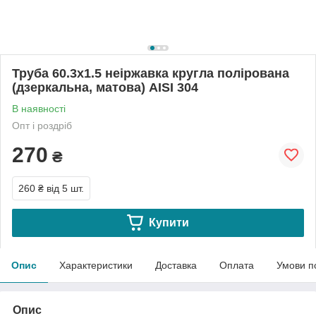
Труба 60.3х1.5 неіржавка кругла полірована
(дзеркальна, матова) АІSI 304
В наявності
Опт і роздріб
270
₴
260 ₴
від 5 шт.
Купити
Опис
Характеристики
Доставка
Оплата
Умови п
Опис