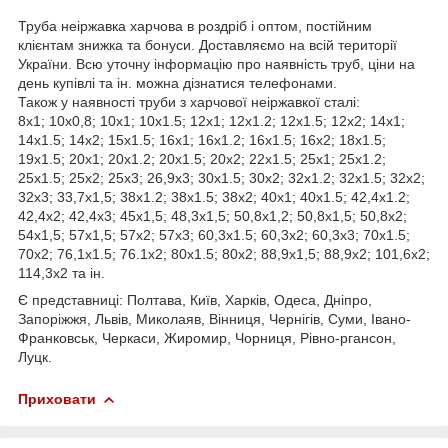
Труба неіржавка харчова в роздріб і оптом, постійним
клієнтам знижка та бонуси. Доставляємо на всій території
України. Всю уточну інформацію про наявність труб, ціни на
день купівлі та ін. можна дізнатися телефонами.
Також у наявності труби з харчової неіржавкої сталі:
8х1; 10х0,8; 10х1; 10х1.5; 12х1; 12х1.2; 12х1.5; 12х2; 14х1;
14х1.5; 14х2; 15х1.5; 16х1; 16х1.2; 16х1.5; 16х2; 18х1.5;
19х1.5; 20х1; 20х1.2; 20х1.5; 20х2; 22х1.5; 25х1; 25х1.2;
25х1.5; 25х2; 25х3; 26,9х3; 30х1.5; 30х2; 32х1.2; 32х1.5; 32х2;
32х3; 33,7х1,5; 38х1.2; 38х1.5; 38х2; 40х1; 40х1.5; 42,4х1.2;
42,4х2; 42,4х3; 45х1,5; 48,3х1,5; 50,8х1,2; 50,8х1,5; 50,8х2;
54х1,5; 57х1,5; 57х2; 57х3; 60,3х1.5; 60,3х2; 60,3х3; 70х1.5;
70х2; 76,1х1.5; 76.1х2; 80х1.5; 80х2; 88,9х1,5; 88,9х2; 101,6х2;
114,3х2 та ін.
Є представниці: Полтава, Київ, Харків, Одеса, Дніпро,
Запоріжжя, Львів, Миколаяв, Вінниця, Чернігів, Суми, Івано-
Франковськ, Черкаси, Жиромир, Чорниця, Рівно-ргансон,
Луцк.
Приховати