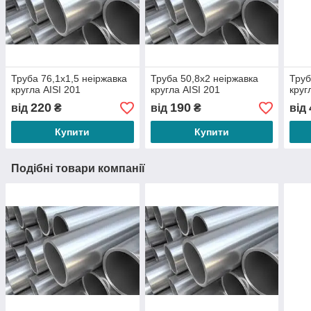
Труба 76,1х1,5 неіржавка
Труба 50,8х2 неіржавка
Труб
кругла АІSI 201
кругла АІSI 201
круг
220
190
від
₴
від
₴
від
Купити
Купити
Подібні товари компанії