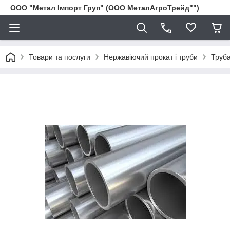
ООО "Метал Імпорт Груп" (ООО МеталАгроТрейд"")
Товари та послуги
Нержавіючий прокат і труби
Труба