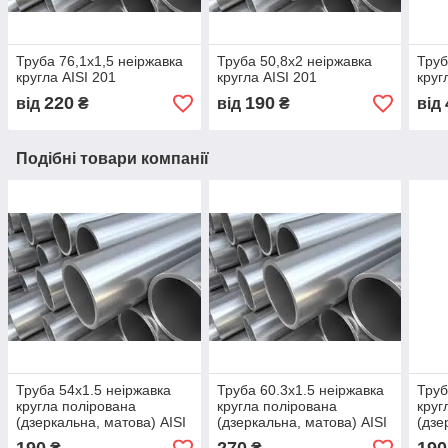
Труба 76,1х1,5 неіржавка
Труба 50,8х2 неіржавка
Труб
кругла АІSI 201
кругла АІSI 201
круг
220
190
від
₴
від
₴
від
Подібні товари компанії
Труба 54х1.5 неіржавка
Труба 60.3х1.5 неіржавка
Труб
кругла полірована
кругла полірована
круг
(дзеркальна, матова) АІSI
(дзеркальна, матова) АІSI
(дзе
304
304
304