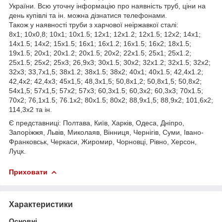
України. Всю уточну інформацію про наявність труб, ціни на
день купівлі та ін. можна дізнатися телефонами.
Також у наявності труби з харчової неіржавкої сталі:
8х1; 10х0,8; 10х1; 10х1.5; 12х1; 12х1.2; 12х1.5; 12х2; 14х1;
14х1.5; 14х2; 15х1.5; 16х1; 16х1.2; 16х1.5; 16х2; 18х1.5;
19х1.5; 20х1; 20х1.2; 20х1.5; 20х2; 22х1.5; 25х1; 25х1.2;
25х1.5; 25х2; 25х3; 26,9х3; 30х1.5; 30х2; 32х1.2; 32х1.5; 32х2;
32х3; 33,7х1,5; 38х1.2; 38х1.5; 38х2; 40х1; 40х1.5; 42,4х1.2;
42,4х2; 42,4х3; 45х1,5; 48,3х1,5; 50,8х1,2; 50,8х1,5; 50,8х2;
54х1,5; 57х1,5; 57х2; 57х3; 60,3х1.5; 60,3х2; 60,3х3; 70х1.5;
70х2; 76,1х1.5; 76.1х2; 80х1.5; 80х2; 88,9х1,5; 88,9х2; 101,6х2;
114,3х2 та ін.
Є представниці: Полтава, Київ, Харків, Одеса, Дніпро,
Запоріжжя, Львів, Миколаяв, Вінниця, Чернігів, Суми, Івано-
Франковськ, Черкаси, Жиромир, Чорновці, Рівно, Херсон,
Луцк.
Приховати
Характеристики
Основні