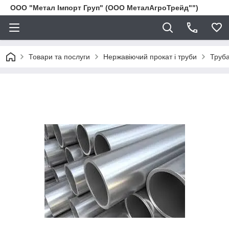
ООО "Метал Імпорт Груп" (ООО МеталАгроТрейд"")
Товари та послуги
Нержавіючий прокат і труби
Труба